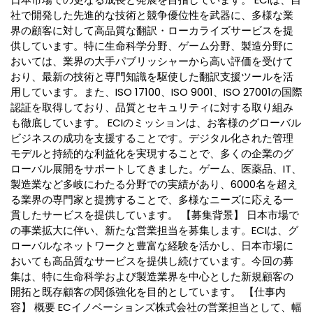
社で開発した先進的な技術と競争優位性を武器に、多様な業
界の顧客に対して高品質な翻訳・ローカライズサービスを提
供しています。特に生命科学分野、ゲーム分野、製造分野に
おいては、業界の大手パブリッシャーから高い評価を受けて
おり、最新の技術と専門知識を駆使した翻訳支援ツールを活
用しています。また、ISO 17100、ISO 9001、ISO 27001の国際
認証を取得しており、品質とセキュリティに対する取り組み
も徹底しています。 ECIのミッションは、お客様のグローバル
ビジネスの成功を支援することです。デジタル化された管理
モデルと持続的な利益化を実現することで、多くの企業のグ
ローバル展開をサポートしてきました。ゲーム、医薬品、IT、
製造業など多岐にわたる分野での実績があり、6000名を超え
る業界の専門家と提携することで、多様なニーズに応える一
貫したサービスを提供しています。 【募集背景】 日本市場で
の事業拡大に伴い、新たな営業担当を募集します。ECIは、グ
ローバルなネットワークと豊富な経験を活かし、日本市場に
おいても高品質なサービスを提供し続けています。今回の募
集は、特に生命科学および製造業界を中心とした新規顧客の
開拓と既存顧客の関係強化を目的としています。 【仕事内
容】 概要 ECイノベーションズ株式会社の営業担当として、幅