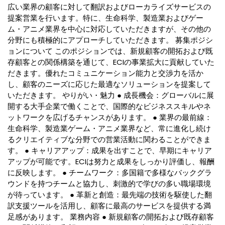
広い業界の顧客に対して翻訳およびローカライズサービスの
提案営業を行います。特に、生命科学、製造業およびゲー
ム・アニメ業界を中心に対応していただきますが、その他の
分野にも積極的にアプローチしていただきます。 募集ポジシ
ョンについて このポジションでは、新規顧客の開拓および既
存顧客との関係構築を通じて、ECIの事業拡大に貢献していた
だきます。優れたコミュニケーション能力と交渉力を活か
し、顧客のニーズに応じた最適なソリューションを提案して
いただきます。 やりがい・魅力 ● 成長機会：グローバルに展
開する大手企業で働くことで、国際的なビジネススキルやネ
ットワークを広げるチャンスがあります。 ● 業界の最前線：
生命科学、製造業ゲーム・アニメ業界など、常に進化し続け
るクリエイティブな分野での営業活動に関わることができま
す。 ● キャリアアップ：成果を出すことで、早期にキャリア
アップが可能です。ECIは努力と成果をしっかり評価し、報酬
に反映します。 ● チームワーク：多国籍で多様なバックグラ
ウンドを持つチームと協力し、刺激的で学びの多い職場環境
が待っています。 ● 革新と創造：最先端の技術を駆使した翻
訳支援ツールを活用し、顧客に最高のサービスを提供する満
足感があります。 業務内容 ● 新規顧客の開拓および既存顧客